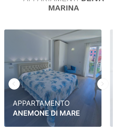
MARINA
APPARTAMENTO
A
ANEMONE DI MARE
C