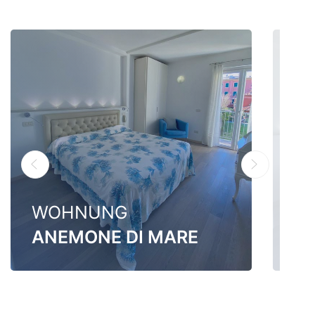
WOHNUNG
W
ANEMONE DI MARE
C